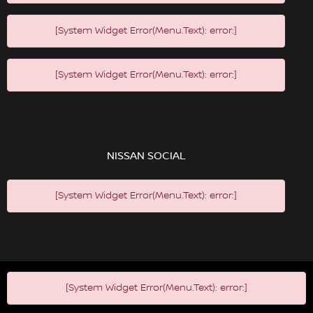
[System Widget Error(Menu.Text): error:]
[System Widget Error(Menu.Text): error:]
NISSAN SOCIAL
[System Widget Error(Menu.Text): error:]
[System Widget Error(Menu.Text): error:]